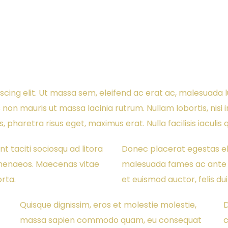
scing elit. Ut massa sem, eleifend ac erat ac, malesuada 
non mauris ut massa lacinia rutrum. Nullam lobortis, nisi in
, pharetra risus eget, maximus erat. Nulla facilisis iaculis 
t taciti sociosqu ad litora
Donec placerat egestas ele
imenaeos. Maecenas vitae
malesuada fames ac ante i
orta.
et euismod auctor, felis du
Quisque dignissim, eros et molestie molestie,
D
t
massa sapien commodo quam, eu consequat
c