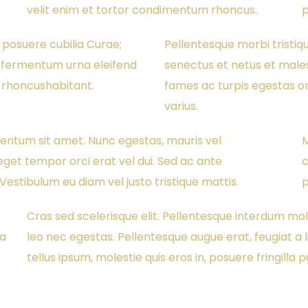
velit enim et tortor condimentum rhoncus.
p
s posuere cubilia Curae;
Pellentesque morbi tristiq
 fermentum urna eleifend
senectus et netus et mal
rhoncushabitant.
fames ac turpis egestas or
varius.
mentum sit amet. Nunc egestas, mauris vel
M
eget tempor orci erat vel dui. Sed ac ante
c
Vestibulum eu diam vel justo tristique mattis.
p
Cras sed scelerisque elit. Pellentesque interdum mol
sa
leo nec egestas. Pellentesque augue erat, feugiat a l
tellus ipsum, molestie quis eros in, posuere fringilla p