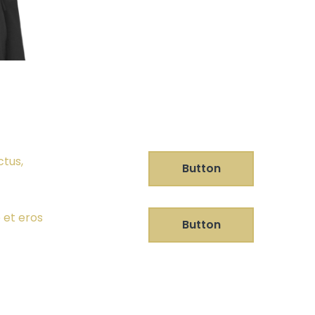
ctus,
Button
 et eros
Button