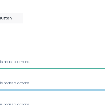
Button
ulis massa ornare.
ulis massa ornare.
ulis massa ornare.